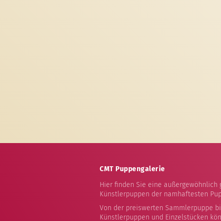
CMT Puppengalerie
Hier finden Sie eine außergewöhnlich
Künstlerpuppen der namhaftesten Pup
Von der preiswerten Sammlerpuppe bis
Künstlerpuppen und Einzelstücken könn