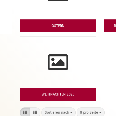
OSTERN
R
WEIHNACHTEN 2025
Sortieren nach
pro Seite
Sortieren nach
8 pro Seite