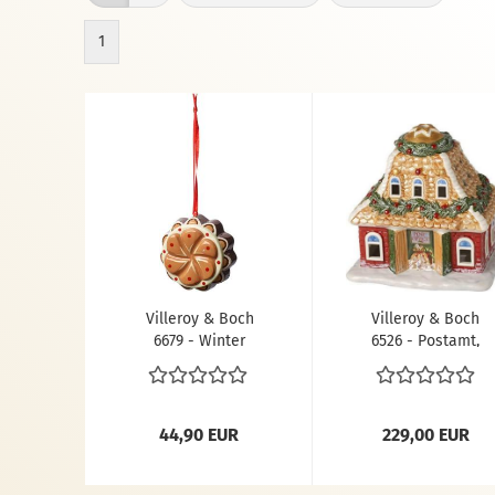
1
Villeroy & Boch
Villeroy & Boch
6679 - Winter
6526 - Postamt,
Bakery
Hartporzellan,
Baumschmuck
Bunt, 15 x 20 x 20
"Karamellkuchen",
cm
6,5 cm
44,90 EUR
229,00 EUR