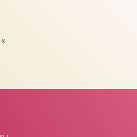
t
6
)
ngen