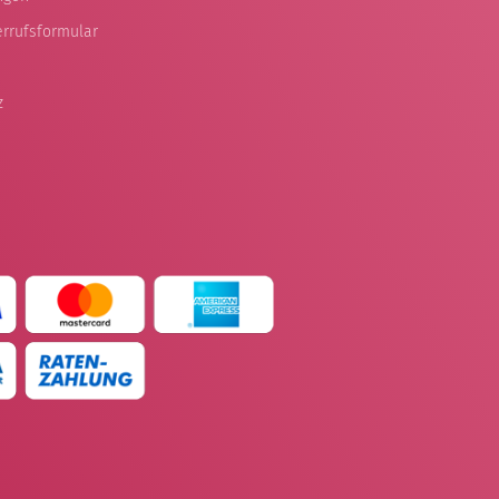
errufsformular
z