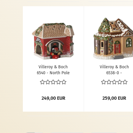
Villeroy & Boch
Villeroy & Boch
6540 - North Pole
6538-0 -
Express Windlicht
Lebkuchenhaus
"Bahnhof",
Figur, Porzellan
Porzellan
249,00 EUR
259,00 EUR