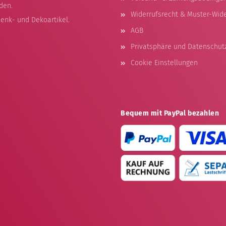
den.
Widerrufsrecht & Muster-Wid
enk- und Dekoartikel.
AGB
Privatsphäre und Datenschut
Cookie Einstellungen
Bequem mit PayPal bezahlen