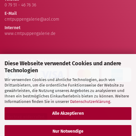
0 79 51 - 46 76 36
E-Mail
cmtpuppengalerie@aol.com
Internet
www.cmtpuppengalerie.de
Bequem mit PayPal bezahlen
Diese Webseite verwendet Cookies und andere
Technologien
Wir verwenden Cookies und ähnliche Technologien, auch von
Drittanbietern, um die ordentliche Funktionsweise der Website zu
gewährleisten, die Nutzung unseres Angebotes zu analysieren und
Ihnen ein bestmögliches Einkaufserlebnis bieten zu können. Weitere
Informationen finden Sie in unserer
Datenschutzerklärung
.
Alle Akzeptieren
Vertrag widerrufen
Nur Notwendige