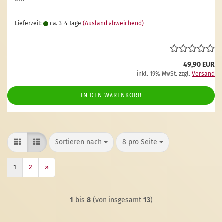
Lieferzeit:
ca. 3-4 Tage
(Ausland abweichend)
49,90 EUR
inkl. 19% MwSt. zzgl.
Versand
IN DEN WARENKORB
Sortieren nach
pro Seite
Sortieren nach
8 pro Seite
1
2
»
1
bis
8
(von insgesamt
13
)